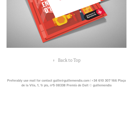
↑
Back to Top
Preferably use mail for contact guille@guillemendia.com | +34 610 307 166 Plaça
de la Vila, 1, 1r pis, nº5 08338 Premià de Dalt © guillemendia