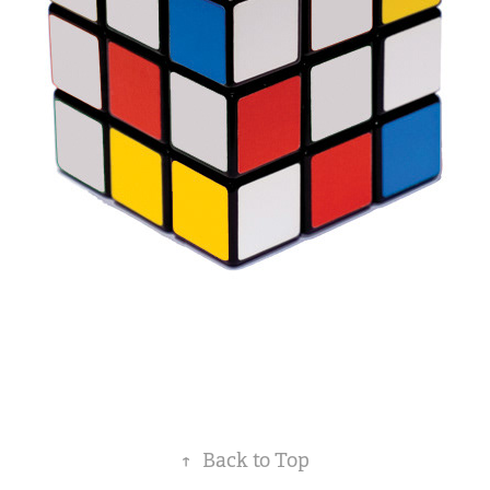
↑
Back to Top